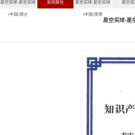
星空买球-星空买球
新闻聚焦
星空买球-星空买球
星空买
(中国)简介
(中国)荣誉
星空买球-星