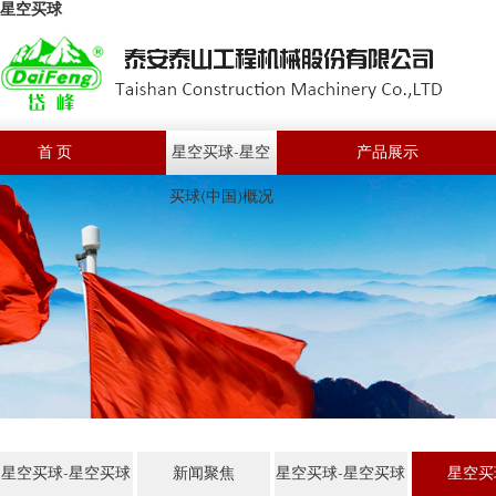
星空买球
首 页
星空买球-星空
产品展示
买球(中国)概况
星空买球-星空买球
新闻聚焦
星空买球-星空买球
星空买