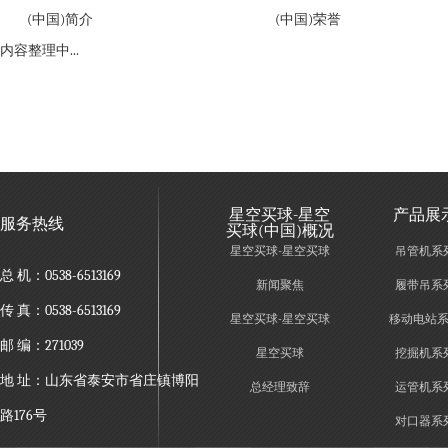
(中国)简介
(中国)荣誉
内容整理中...
星空买球-星空
产品展
服务热线
买球(中国)概况
星空买球-星空买球
吊管机系
(中国)简介
总 机：0538-6513169
新闻聚焦
履带吊系
传 真：0538-6513169
星空买球-星空买球
移动电站
(中国)荣誉
邮 编：271039
星空买球
挖掘机系
地 址：山东省泰安市省庄镇博阳
总经理致辞
运管机系
路176号
对口器系