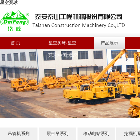
星空买球
首 页
星空买球-星空
产品展示
买球(中国)概况
吊管机系列
履带吊系列
移动电站系列
挖掘机