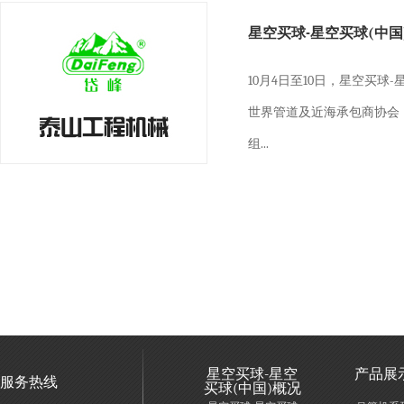
星空买球-星空买球(中
10月4日至10日，星空买
世界管道及近海承包商协会（
组...
星空买球-星空
产品展
服务热线
买球(中国)概况